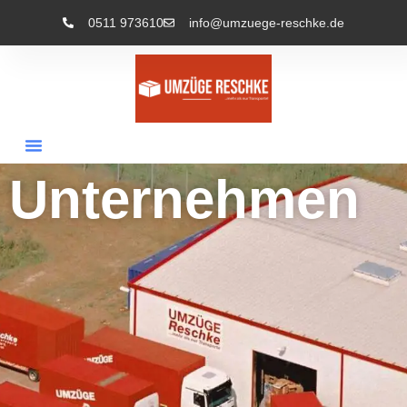
0511 973610
info@umzuege-reschke.de
Unternehmen